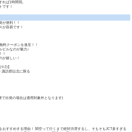
すれば1時間弱。
トです！
発が便利！！
スが容易です！
日無料クーポン
を進呈！！
ルビルなのが魅力♪
！！
のが嬉しい！
※2)】
・諏訪郡以北に限る
便で出発の場合は適用対象外となります)
おすすめする理由！ 関空って行くまで絶対渋滞するし、そもそもJCT多すぎる