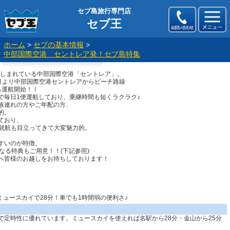
セブ島旅行専門店
セブ王
ホーム
>
セブの基本情報
>
中部国際空港 セントレア発！セブ島特集
親しまれている中部国際空港「セントレア」。
2月より中部国際空港セントレアからビーチ路線
ら運航開始！！
で毎日1便運航しており、乗継時間も短くラクラク♪
族連れの方やご年配の方、
的。
ており、
の就航も目立ってきて大変魅力的。
すいのが特徴。
なる特典もご用意！！(下記参照)
へ皆様のお越しをお待ちしております！
定時性に優れています。ミュースカイを使えれば名駅から28分・金山から25分