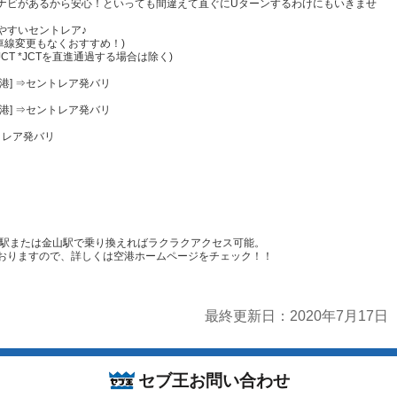
ナビがあるから安心！といっても間違えて直ぐにUターンするわけにもいきませ
やすいセントレア♪
車線変更もなくおすすめ！)
JCT *JCTを直進通過する場合は除く)
空港] ⇒セントレア発バリ
空港] ⇒セントレア発バリ
ントレア発バリ
屋駅または金山駅で乗り換えればラクラクアクセス可能。
おりますので、詳しくは空港ホームページをチェック！！
最終更新日：2020年7月17日
セブ王お問い合わせ